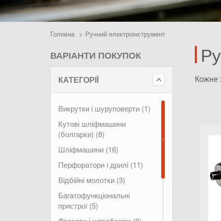
Головна
Ручний електроінструмент
Ру
ВАРІАНТИ ПОКУПОК
КАТЕГОРІЇ
Кожне 
Викрутки і шуруповерти (1)
Кутові шліфмашини
(болгарки) (8)
Шліфмашини (16)
Перфоратори і дрилі (11)
Відбійні молотки (3)
Багатофункціональні
пристрої (5)
Фрезери і штроборізи (8)