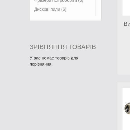
Дискові пили (6)
Електрорубанки (4)
Ви
Міксери (5)
Електролобзики і шабельні
пили (9)
ЗРІВНЯННЯ ТОВАРІВ
Електричні
фарборозпилювачі (7)
У вас немає товарів для
порівняння.
Лезерні вимірювальні пристої
(1)
Термоповітродувки (3)
Інші електроінструменти (1)