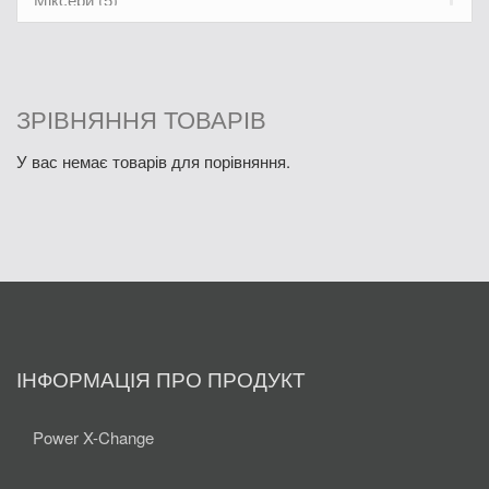
Електролобзики і шабельні пили (9)
Електричні фарборозпилювачі (7)
Лезерні вимірювальні пристої (1)
ЗРІВНЯННЯ ТОВАРІВ
Термоповітродувки (3)
У вас немає товарів для порівняння.
Інші електроінструменти (1)
ІНФОРМАЦІЯ ПРО ПРОДУКТ
Power X-Change