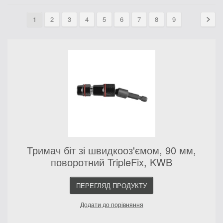
1
2
3
4
5
6
7
8
9
Тримач біт зі швидкооз'ємом, 90 мм,
поворотний TripleFix, KWB
ПЕРЕГЛЯД ПРОДУКТУ
Додати до порівняння