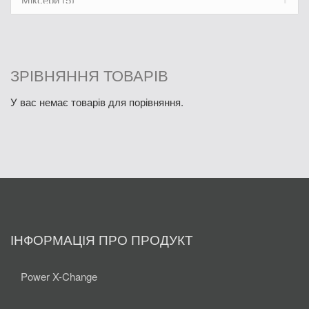
Електролобзики і шабельні пили (9)
Електричні фарборозпилювачі (7)
Лезерні вимірювальні пристої (1)
ЗРІВНЯННЯ ТОВАРІВ
Термоповітродувки (3)
У вас немає товарів для порівняння.
Інші електроінструменти (1)
ІНФОРМАЦІЯ ПРО ПРОДУКТ
Power X-Change