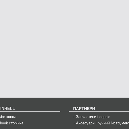
EINHELL
ПАРТНЕРИ
ube канал
Запчастини і сервіс
book сторінка
Аксесуари і ручний інструме