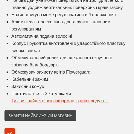
Голова двигуна може повертатися на 180° для легкого
різання уздовж вертикальних поверхонь і країв газону
Нахил двигуна може регулюватися в 4 положеннях
Алюмінієва телескопічна довга ручка з плавним
регулюванням
Автоматична подача волосіні
Корпус і рукоятка виготовлені з ударостійкого пластику
високої якості
Обмежувальний ролик для ідеального і зручного
зрізання біля бордюрів
Обмежувач захисту квітів Flowerguard
Кабельний зажим
Захисний кожух
Постачається з 3 котушками
Тут ви знайдете всю інформацію про продукт…
ЗНАЙТИ НАЙБЛИЖЧИЙ МАГАЗИН