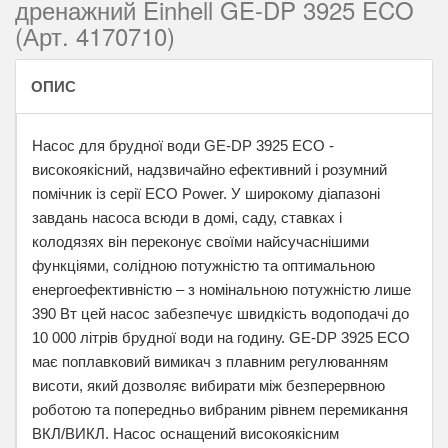
дренажний Einhell GE-DP 3925 ECO
(Арт. 4170710)
ОПИС
Насос для брудної води GE-DP 3925 ECO -
високоякісний, надзвичайно ефективний і розумний
помічник із серії ECO Power. У широкому діапазоні
завдань насоса всюди в домі, саду, ставках і
колодязях він переконує своїми найсучаснішими
функціями, солідною потужністю та оптимальною
енергоефективністю – з номінальною потужністю лише
390 Вт цей насос забезпечує швидкість водоподачі до
10 000 літрів брудної води на годину. GE-DP 3925 ECO
має поплавковий вимикач з плавним регулюванням
висоти, який дозволяє вибирати між безперервною
роботою та попередньо вибраним рівнем перемикання
ВКЛ/ВИКЛ. Насос оснащений високоякісним