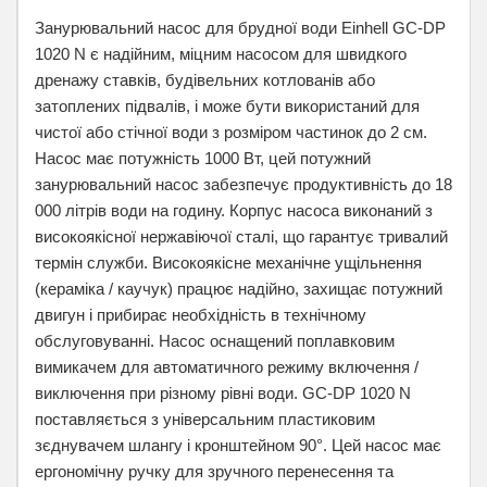
Занурювальний насос для брудної води Einhell GC-DP
1020 N є надійним, міцним насосом для швидкого
дренажу ставків, будівельних котлованів або
затоплених підвалів, і може бути використаний для
чистої або стічної води з розміром частинок до 2 см.
Насос має потужність 1000 Вт, цей потужний
занурювальний насос забезпечує продуктивність до 18
000 літрів води на годину. Корпус насоса виконаний з
високоякісної нержавіючої сталі, що гарантує тривалий
термін служби. Високоякісне механічне ущільнення
(кераміка / каучук) працює надійно, захищає потужний
двигун і прибирає необхідність в технічному
обслуговуванні. Насос оснащений поплавковим
вимикачем для автоматичного режиму включення /
виключення при різному рівні води. GC-DP 1020 N
поставляється з універсальним пластиковим
зєднувачем шлангу і кронштейном 90°. Цей насос має
ергономічну ручку для зручного перенесення та