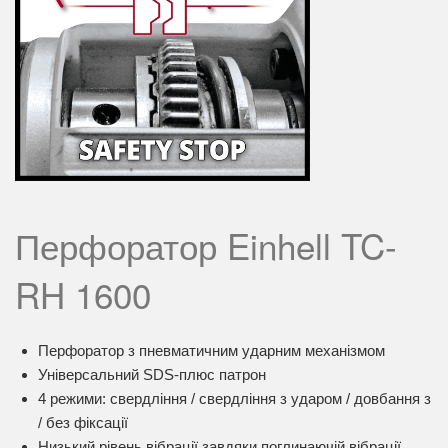
Перфоратор Einhell TC-
RH 1600
Перфоратор з пневматичним ударним механізмом
Універсальний SDS-плюс патрон
4 режими: свердління / свердління з ударом / довбання з
/ без фіксації
Низький рівень вібрації завдяки поглинаючій вібрації