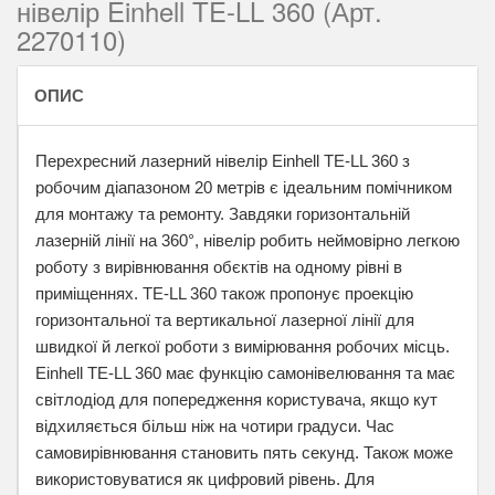
нівелір Einhell TE-LL 360 (Арт.
2270110)
ОПИС
Перехресний лазерний нівелір Einhell TE-LL 360 з
робочим діапазоном 20 метрів є ідеальним помічником
для монтажу та ремонту. Завдяки горизонтальній
лазерній лінії на 360°, нівелір робить неймовірно легкою
роботу з вирівнювання обєктів на одному рівні в
приміщеннях. TE-LL 360 також пропонує проекцію
горизонтальної та вертикальної лазерної лінії для
швидкої й легкої роботи з вимірювання робочих місць.
Einhell TE-LL 360 має функцію самонівелювання та має
світлодіод для попередження користувача, якщо кут
відхиляється більш ніж на чотири градуси. Час
самовирівнювання становить пять секунд. Також може
використовуватися як цифровий рівень. Для