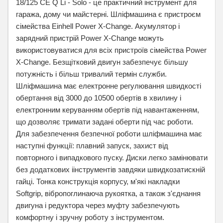
18/125 CE Q Li - Solo - це практичний інструмент для
гаража, дому чи майстерні. Шліфмашина є пристроєм
сімейства Einhell Power X-Change. Акумулятор і
зарядний пристрій Power X-Change можуть
використовуватися для всіх пристроїв сімейства Power
X-Change. Безщітковий двигун забезпечує більшу
потужність і більш тривалий термін служби.
Шліфмашина має електронне регулювання швидкості
обертання від 3000 до 10500 обертів в хвилину і
електронним керуванням обертів під навантаженням,
що дозволяє тримати задані оберти під час роботи.
Для забезпечення безпечної роботи шліфмашина має
наступні функції: плавний запуск, захист від
повторного і випадкового пуску. Диски легко замінювати
без додаткових іінструментів завдяки швидкозатискній
гайці. Тонка конструкція корпусу, м'які накладки
Softgrip, вібропоглинаюча рукоятка, а також з'єднання
двигуна і редуктора через муфту забезпечують
комфортну і зручну роботу з інструментом.